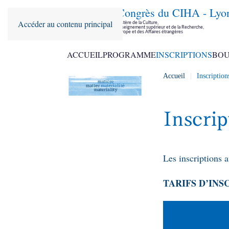
36ème Congrès du CIHA - Lyo
Accéder au contenu principal
Parrainé par le Ministère de la Culture,
le Ministère de l'Enseignement supérieur et de la Recherche,
le Ministère de l'Europe et des Affaires étrangères
ACCUEIL
PROGRAMME
INSCRIPTIONS
BOU
Accueil
Inscription
Inscrip
Les inscriptions 
TARIFS D’INS