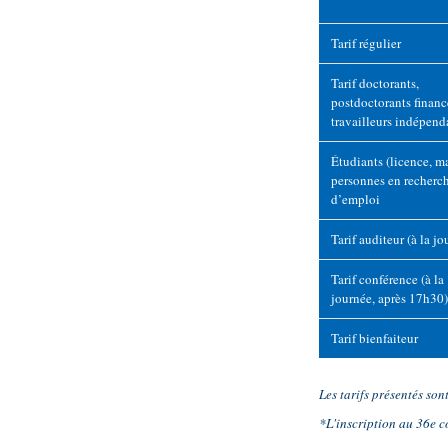
Tarif régulier
Tarif doctorants,
postdoctorants financ
travailleurs indépend
Étudiants (licence, ma
personnes en recherc
d’emploi
Tarif auditeur (à la jo
Tarif conférence (à la
journée, après 17h30)
Tarif bienfaiteur
Les tarifs présentés son
*L'inscription au 36e 