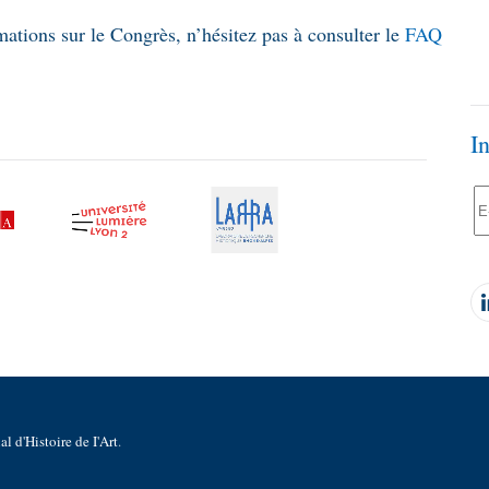
mations sur le Congrès, n’hésitez pas à consulter le
FAQ
I
l d'Histoire de I'Art
.