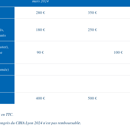
mars 2024
280 €
350 €
és,
180 €
250 €
ants
ster),
he
90 €
100 €
urnée)
400 €
500 €
t en TTC.
e.
congrès du CIHA Lyon 2024 n'est pas remboursabl