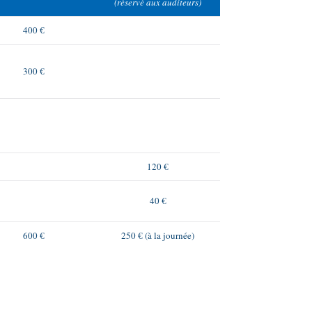
(réservé aux auditeurs)
400 €
300 €
120 €
40 €
600 €
250 € (à la journée)