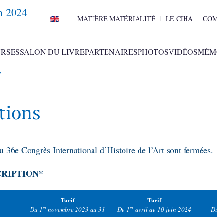
n 2024
MATIÈRE MATÉRIALITÉ
LE CIHA
COM
RSES
SALON DU LIVRE
PARTENAIRES
PHOTOS
VIDÉOS
MÉM
s
tions
au 36e Congrès International d’Histoire de l’Art sont fermées.
CRIPTION*
Tarif
Tarif
er
er
Du 1
novembre 2023 au 31
Du 1
avril au 10 juin 2024
Du