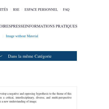
ITÉS
RSE
ESPACE PERSONNEL
FAQ
OIRES
PRESSE
INFORMATIONS PRATIQUES
2
Image without Material
Dans la même Catégorie
evelop a negative and opposing hypothesis to the theme of this
 a critical, interdisciplinary, diverse, and multi-perspective
e a new understanding of image.