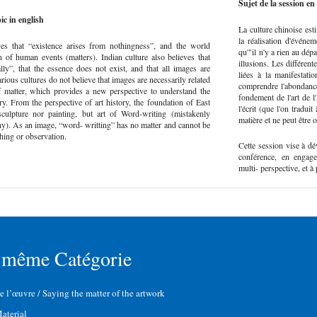
Sujet de la session en
ic in english
La culture chinoise est
la réalisation d'événe
ves that “existence arises from nothingness”, and the world
qu'"il n'y a rien au dép
on of human events (matters). Indian culture also believes that
illusions. Les différen
ally”, that the essence does not exist, and that all images are
liées à la manifestati
arious cultures do not believe that images are necessarily related
comprendre l'abondance d
of matter, which provides a new perspective to understand the
fondement de l'art de l'
ry. From the perspective of art history, the foundation of East
l'écrit (que l'on traduit
sculpture nor painting, but art of Word-writing (mistakenly
matière et ne peut être 
phy). As an image, “word- writting” has no matter and cannot be
hing or observation.
Cette session vise à d
conférence, en engagea
multi- perspective, et 
 même Catégorie
de l’œuvre / Saying the matter of the artwork
aterial