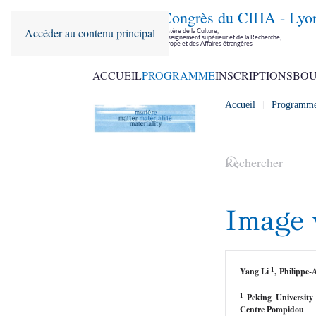
36ème Congrès du CIHA - Lyo
Accéder au contenu principal
Parrainé par le Ministère de la Culture,
le Ministère de l'Enseignement supérieur et de la Recherche,
le Ministère de l'Europe et des Affaires étrangères
ACCUEIL
PROGRAMME
INSCRIPTIONS
BOU
Accueil
Programm
Image 
1
Yang Li
, Philippe
1
Peking University
Centre Pompidou