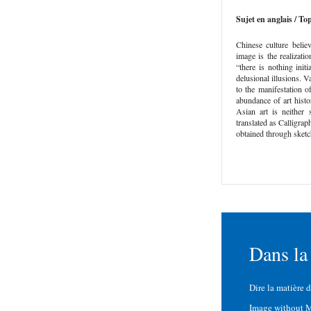
Sujet en anglais / Top
Chinese culture belie
image is the realizati
“there is nothing initi
delusional illusions. V
to the manifestation 
abundance of art histo
Asian art is neither 
translated as Calligra
obtained through sketc
Dans la
Dire la matière 
Image without M