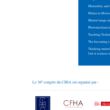
Materiality and 
Matter in Motio
Mental image an
Photomechanical
Teaching Techni
The becoming of 
Thinking materia
l'art et sciences
e
Le 36
congrès du CIHA est organisé par :