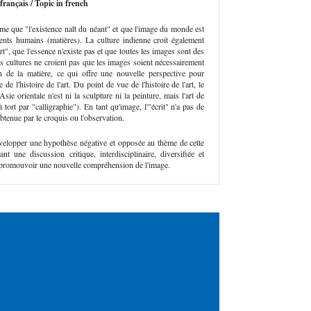
 français / Topic in french
ime que "l'existence naît du néant" et que l'image du monde est
ments humains (matières). La culture indienne croit également
art", que l'essence n'existe pas et que toutes les images sont des
tes cultures ne croient pas que les images soient nécessairement
on de la matière, ce qui offre une nouvelle perspective pour
e l'histoire de l'art. Du point de vue de l'histoire de l'art, le
Asie orientale n'est ni la sculpture ni la peinture, mais l'art de
 à tort par "calligraphie"). En tant qu'image, l'"écrit" n'a pas de
obtenue par le croquis ou l'observation.
évelopper une hypothèse négative et opposée au thème de cette
nt une discussion critique, interdisciplinaire, diversifiée et
à promouvoir une nouvelle compréhension de l'image.